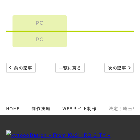
PC
PC
navigate_before
navigate_next
前の記事
一覧に戻る
次の記事
HOME
制作実績
WEBサイト制作
決定！埼玉S級