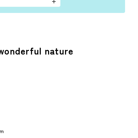
derful nature
om