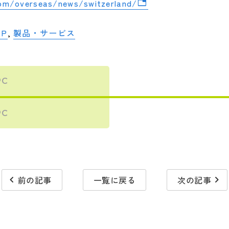
om/overseas/news/switzerland/
LP
,
製品・サービス
PC
PC
navigate_before
navigate_next
前の記事
一覧に戻る
次の記事